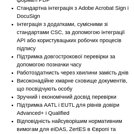
форматі PDF
Стандартна інтеграція з Adobe Acrobat Sign і
DocuSign
Інтеграція з додатками, сумісними зі
стандартами CSC, за допомогою інтеграції
API або користувацьких робочих процесів
підпису
Підтримка довгострокової перевірки за
допомогою позначки часу
Работоздатнисть через хвилини замість днів
Високонадійне хмарне сховище документів,
що посвідчують особу
Зручний і економічний досвід перевірки
Підтримка AATL і EUTL для рівнів довіри
Advanced+ і Qualified
Відповідність найсуворішим нормативним
вимогам для eIDAS, ZertES в Європі та