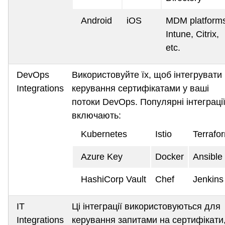
Android
iOS
MDM platform
Intune, Citrix,
etc.
DevOps
Використовуйте їх, щоб інтегрувати
Integrations
керування сертифікатами у ваші
потоки DevOps. Популярні інтеграці
включають:
Kubernetes
Istio
Terrafo
Azure Key
Docker
Ansible
HashiCorp Vault
Chef
Jenkins
IT
Ці інтеграції використовуються для
Integrations
керування запитами на сертифікати