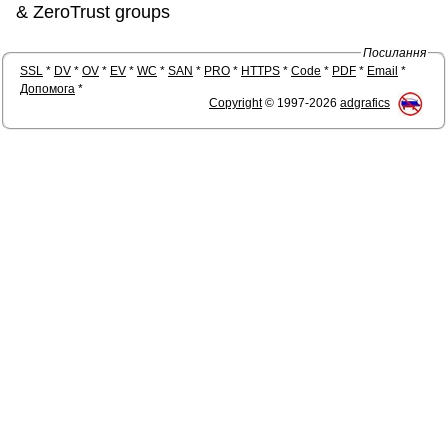
& ZeroTrust groups
Посилання
SSL
*
DV
*
OV
*
EV
*
WC
*
SAN
*
PRO
*
HTTPS
*
Code
*
PDF
*
Email
*
Допомога
*
Copyright
© 1997-2026
adgrafics