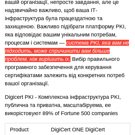
вашій організації, непросте завдання, але це
надзвичайно важливо, щоб ваша ІТ-
інфраструктура була працездатною та
захищеною. Важливо підібрати платформу PKI,
яка відповідає вашим унікальним потребам,
процесам і системам —
система PKI, яка вам не
підходить, може спричинити вам більше
проблем, ніж вирішить іх.
Вибір правильного
програмного забезпечення для керування
сертифікатами залежить від конкретних потреб
вашої організації.
Digicert PKI - Комплексна інфраструктура PKI,
публична та приватна, масштабіруема, ее
викорістовуют 89% of Fortune 500 companies
Product
DigiCert ONE DigiCert