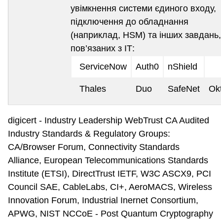
увімкнення системи єдиного входу,
підключення до обладнання
(наприклад, HSM) та інших завдань,
пов’язаних з ІТ:
ServiceNow
Auth0
nShield
Thales
Duo
SafeNet
Ok
digicert - Industry Leadership WebTrust CA Audited
Industry Standards & Regulatory Groups:
CA/Browser Forum, Connectivity Standards
Alliance, European Telecommunications Standards
Institute (ETSI), DirectTrust IETF, W3C ASCX9, PCI
Council SAE, CableLabs, CI+, AeroMACS, Wireless
Innovation Forum, Industrial Inernet Consortium,
APWG, NIST NCCoE - Post Quantum Cryptography